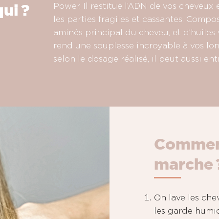
ui ?
Power. Il restitue l’ADN de vos cheveux 
les parties fragiles et cassantes. Compo
aminés principal du cheveu, et d’huiles v
rend une souplesse incroyable à vos long
selon le dosage réalisé, il peut aussi ent
Commen
marche 
On lave les che
les garde humi