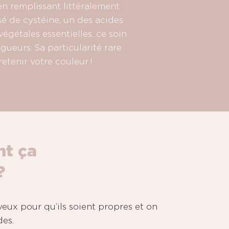
en remplissant littéralement
sé de cystéine, un des acides
égétales essentielles, ce soin
ueurs. Sa particularité rare :
retenir votre couleur !
t ça
?
veux pour qu’ils soient propres et on
des.