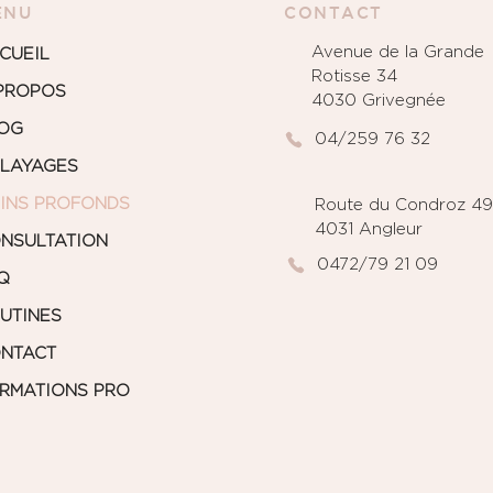
ENU
CONTACT
Avenue de la Grande
CUEIL
Rotisse 34
PROPOS
4030 Grivegnée
OG
04/259 76 32
LAYAGES
INS PROFONDS
Route du Condroz 4
4031 Angleur
NSULTATION
0472/79 21 09
Q
UTINES
NTACT
RMATIONS PRO