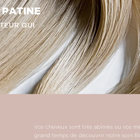
 PATINE
TEUR QUI
Vos cheveux sont très abîmés ou vos mèc
grand temps de découvrir notre soin B