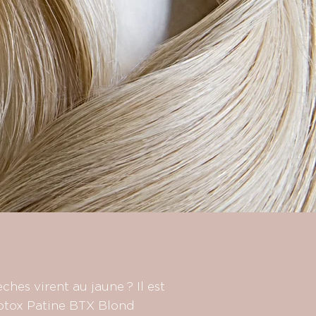
hes virent au jaune ? Il est
otox Patine BTX Blond