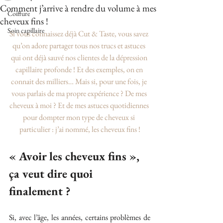
Comment j’arrive à rendre du volume à mes
Coiffure
cheveux fins !
Soin capillaire
Si vous connaissez déjà Cut & Taste, vous savez 
qu’on adore partager tous nos trucs et astuces 
qui ont déjà sauvé nos clientes de la dépression 
capillaire profonde ! Et des exemples, on en 
connait des milliers… Mais si, pour une fois, je 
vous parlais de ma propre expérience ? De mes 
cheveux à moi ? Et de mes astuces quotidiennes 
pour dompter mon type de cheveux si 
particulier : j’ai nommé, les cheveux fins !
« Avoir les cheveux fins », 
ça veut dire quoi 
finalement ?
Si, avec l’âge, les années, certains problèmes de 